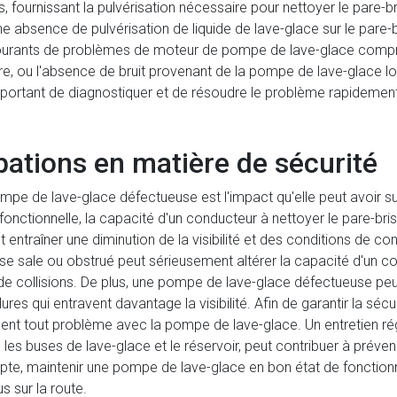
rs, fournissant la pulvérisation nécessaire pour nettoyer le pare
e absence de pulvérisation de liquide de lave-glace sur le pare
s courants de problèmes de moteur de pompe de lave-glace comp
lière, ou l'absence de bruit provenant de la pompe de lave-glace lo
mportant de diagnostiquer et de résoudre le problème rapidemen
upations en matière de sécurité
pe de lave-glace défectueuse est l'impact qu'elle peut avoir sur la
ctionnelle, la capacité d'un conducteur à nettoyer le pare-brise
entraîner une diminution de la visibilité et des conditions de c
se sale ou obstrué peut sérieusement altérer la capacité d'un con
 de collisions. De plus, une pompe de lave-glace défectueuse peut
lures qui entravent davantage la visibilité. Afin de garantir la sé
idement tout problème avec la pompe de lave-glace. Un entretien ré
es buses de lave-glace et le réservoir, peut contribuer à préven
pte, maintenir une pompe de lave-glace en bon état de fonction
us sur la route.