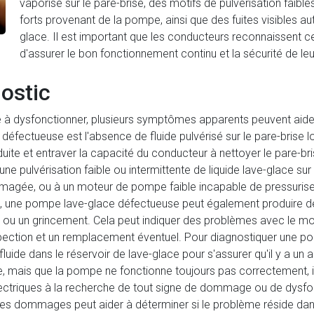
vaporisé sur le pare-brise, des motifs de pulvérisation faibles
forts provenant de la pompe, ainsi que des fuites visibles a
glace. Il est important que les conducteurs reconnaissent c
d'assurer le bon fonctionnement continu et la sécurité de leu
ostic
dysfonctionner, plusieurs symptômes apparents peuvent aider à 
défectueuse est l'absence de fluide pulvérisé sur le pare-brise 
 réduite et entraver la capacité du conducteur à nettoyer le pare
 pulvérisation faible ou intermittente de liquide lave-glace sur 
agée, ou à un moteur de pompe faible incapable de pressuriser
s, une pompe lave-glace défectueuse peut également produire des
ent ou un grincement. Cela peut indiquer des problèmes avec le m
ection et un remplacement éventuel. Pour diagnostiquer une pom
 fluide dans le réservoir de lave-glace pour s'assurer qu'il y a u
de, mais que la pompe ne fonctionne toujours pas correctement, il
ctriques à la recherche de tout signe de dommage ou de dysfonc
u les dommages peut aider à déterminer si le problème réside d