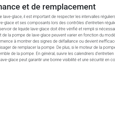
enance et de remplacement
lave-glace, il est important de respecter les intervalles régulier
lace et ses composants lors des contrôles d'entretien réguliers
servoir de liquide lave-glace doit être vérifié et rempli si néces
t de la pompe de lave-glace peuvent varier en fonction du mod
ence à montrer des signes de défaillance ou devient inefficace d
envisager de remplacer la pompe. De plus, si le moteur de la po
nsemble de la pompe. En général, suivre les calendriers d'entre
ave-glace peut garantir une bonne visibilité et une sécurité en c